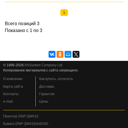
1
Всего позиций 3
Показано с 1 по 3
© 1996-2026
ANSystem Company Ltd.
Копирование материалов с сайта запрещено.
О компании
Как купить, оплатить
Карта сайта
Доставка
Контакты
Гарантия
e-mail
Цены
Принтер DNP QW410
Бумага DNP QW410(4x6)SD