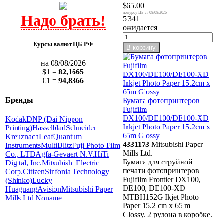
$65.00
08/08/2026
5'341
ожидается
Курсы валют ЦБ РФ
В корзину
на 08/08/2026
$1 =
82,1665
€1 =
94,8366
Бренды
Бумага фотопринтеров
Fujifilm
DX100/DE100/DE100-XD
Kodak
DNP (Dai Nippon
Inkjet Photo Paper 15.2cm x
Printing)
Hasselblad
Schneider
65m Glossy
Kreuznach
Leaf
Quantum
4331173
Mitsubishi Paper
Instruments
MultiBlitz
Fuji Photo Film
Mills Ltd.
Co., LTD
Agfa-Gevaert N.V.
HiTi
Бумага для струйной
Digital, Inc.
Mitsubishi Electric
печати фотопринтеров
Corp.
Citizen
Sinfonia Technology
Fujifilm Frontier DX100,
(Shinko)
Lucky
DE100, DE100-XD
Huaguang
Avision
Mitsubishi Paper
MTBH152G Ikjet Photo
Mills Ltd.
Noname
Paper 15.2 cm x 65 m
Glossy. 2 рулона в коробке.