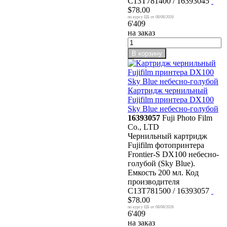
C13T781400 / 16393045
$78.00
08/08/2026
6'409
на заказ
В корзину
Картридж чернильный
Fujifilm принтера DX100
Sky Blue небесно-голубой
16393057
Fuji Photo Film
Co., LTD
Чернильный картридж
Fujifilm фотопринтера
Frontier-S DX100 небесно-
голубой (Sky Blue).
Емкость 200 мл. Код
производителя
C13T781500 / 16393057
$78.00
08/08/2026
6'409
на заказ