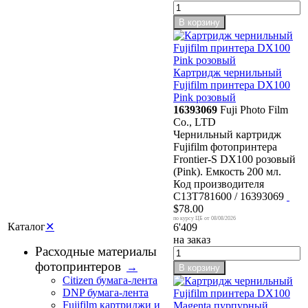
В корзину
Картридж чернильный
Fujifilm принтера DX100
Pink розовый
16393069
Fuji Photo Film
Co., LTD
Чернильный картридж
Fujifilm фотопринтера
Frontier-S DX100 розовый
(Pink). Емкость 200 мл.
Код производителя
C13T781600 / 16393069
$78.00
08/08/2026
Каталог
✕
6'409
на заказ
Расходные материалы
фотопринтеров
→
В корзину
Citizen бумага-лента
DNP бумага-лента
Fujifilm картриджи и