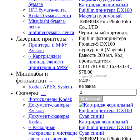
бумага
Картридж чернильный
HiTi бумага-лента
Fujifilm принтера DX100
Kodak бумага-лента
Magenta пурпурный
Mitsubishi бумага-
16393033
Fuji Photo Film
лента
Co., LTD
Sinfonia бумага-лента
Чернильный картридж
Лазерные принтеры
Fujifilm фотопринтера
→
Frontier-S DX100
Принтеры и МФУ
пурпурный (Magenta).
Avision
Емкость 200 мл. Код
~ Картриджи и
производителя
принадлежности
C13T781300 / 16393033
принтеров и МФУ
$78.00
Минилабы и
08/08/2026
фотокиоски
6'409
→
на заказ
Kodak APEX System
Сканеры
→
В корзину
Фотосканеры Kodak
Документ-сканеры
Avision
Документ-сканеры
Картридж чернильный
Kodak
Fujifilm принтера DX100
~ Расходные
Cyan синий
материалы и чистящие
16393021
Fuji Photo Film
средства сканеров