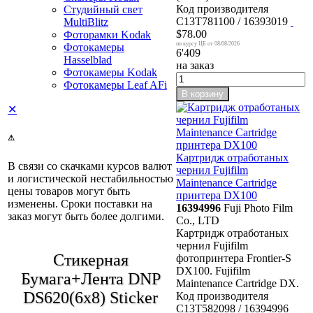
Код производителя
Студийный свет
C13T781100 / 16393019
MultiBlitz
$78.00
Фоторамки Kodak
08/08/2026
Фотокамеры
6'409
Hasselblad
на заказ
Фотокамеры Kodak
Фотокамеры Leaf AFi
В корзину
✕
⚠
Картридж отработаных
В связи со скачками курсов валют
чернил Fujifilm
и логистической нестабильностью
Maintenance Cartridge
цены товаров могут быть
принтера DX100
изменены. Сроки поставки на
16394996
Fuji Photo Film
заказ могут быть более долгими.
Co., LTD
Картридж отработаных
чернил Fujifilm
Стикерная
фотопринтера Frontier-S
DX100. Fujifilm
Бумага+Лента DNP
Maintenance Cartridge DX.
DS620(6x8) Sticker
Код производителя
C13T582098 / 16394996