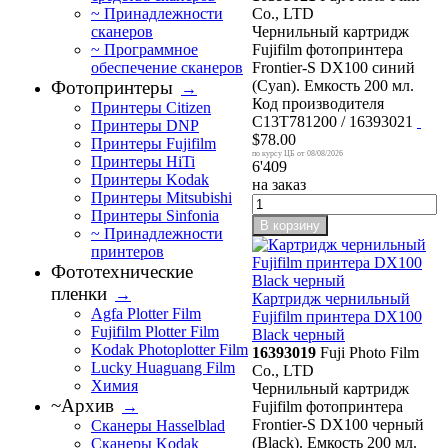
Co., LTD
~ Принадлежности
Чернильный картридж
сканеров
Fujifilm фотопринтера
~ Программное
Frontier-S DX100 синий
обеспечение сканеров
(Cyan). Емкость 200 мл.
Фотопринтеры
→
Код производителя
Принтеры Citizen
C13T781200 / 16393021
Принтеры DNP
$78.00
Принтеры Fujifilm
08/08/2026
Принтеры HiTi
6'409
Принтеры Kodak
на заказ
Принтеры Mitsubishi
Принтеры Sinfonia
В корзину
~ Принадлежности
принтеров
Фототехнические
пленки
→
Картридж чернильный
Agfa Plotter Film
Fujifilm принтера DX100
Fujifilm Plotter Film
Black черный
Kodak Photoplotter Film
16393019
Fuji Photo Film
Lucky Huaguang Film
Co., LTD
Химия
Чернильный картридж
~Архив
Fujifilm фотопринтера
→
Frontier-S DX100 черный
Сканеры Hasselblad
(Black). Емкость 200 мл.
Сканеры Kodak