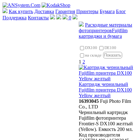
Как купить
Доставка
Гарантия
Принтеры
Бумага
Блог
Поддержка
Контакты
0
Расходные материалы
фотопринтеров
Fujifilm
картриджи и бумага
DX100
DE100
Показать
на складе
1
2
Картридж чернильный
Fujifilm принтера DX100
Yellow желтый
16393045
Fuji Photo Film
Co., LTD
Чернильный картридж
Fujifilm фотопринтера
Frontier-S DX100 желтый
(Yellow). Емкость 200 мл.
Код производителя