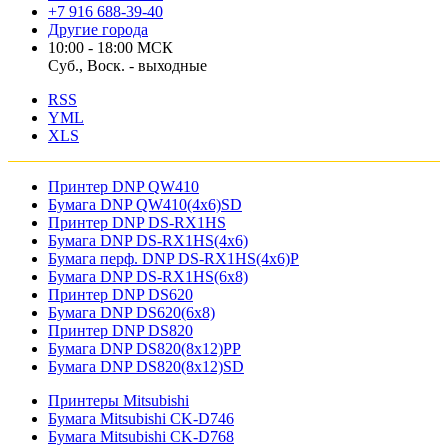
+7 916 688-39-40
Другие города
10:00 - 18:00 МСК
Суб., Воск. - выходные
RSS
YML
XLS
Принтер DNP QW410
Бумага DNP QW410(4x6)SD
Принтер DNP DS-RX1HS
Бумага DNP DS-RX1HS(4x6)
Бумага перф. DNP DS-RX1HS(4x6)P
Бумага DNP DS-RX1HS(6x8)
Принтер DNP DS620
Бумага DNP DS620(6x8)
Принтер DNP DS820
Бумага DNP DS820(8x12)PP
Бумага DNP DS820(8x12)SD
Принтеры Mitsubishi
Бумага Mitsubishi CK-D746
Бумага Mitsubishi CK-D768