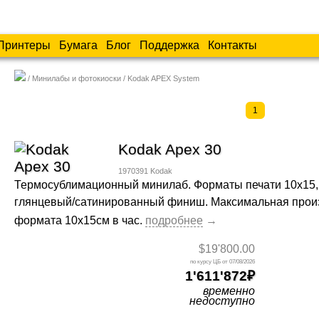
Принтеры
Бумага
Блог
Поддержка
Контакты
Минилабы и фотокиоски
Kodak APEX System
1
Kodak Apex 30
1970391
Kodak
Термосублимационный минилаб. Форматы печати 10х15, 
глянцевый/сатинированный финиш. Максимальная произ
формата 10x15см в час.
$19'800.00
07/08/2026
1'611'872
временно
недоступно