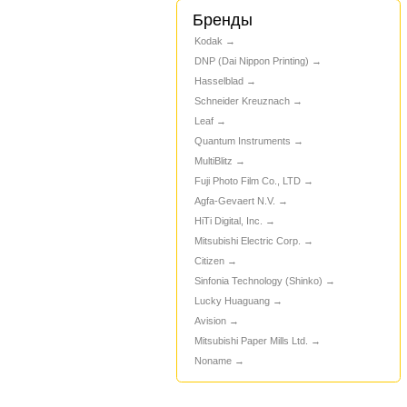
Бренды
Kodak
DNP (Dai Nippon Printing)
Hasselblad
Schneider Kreuznach
Leaf
Quantum Instruments
MultiBlitz
Fuji Photo Film Co., LTD
Agfa-Gevaert N.V.
HiTi Digital, Inc.
Mitsubishi Electric Corp.
Citizen
Sinfonia Technology (Shinko)
Lucky Huaguang
Avision
Mitsubishi Paper Mills Ltd.
Noname