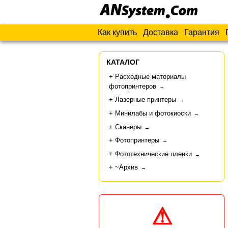
Как купить
Доставка
Гарантия
КАТАЛОГ
Расходные материалы
фотопринтеров
→
Лазерные принтеры
→
Минилабы и фотокиоски
→
Сканеры
→
Фотопринтеры
→
Фототехнические пленки
→
~Архив
→
⚠