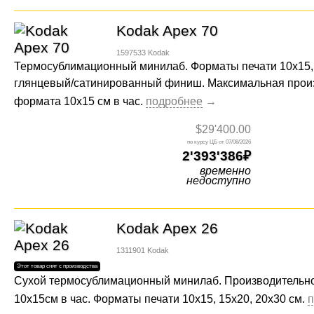
Kodak Apex 70
1597533
Kodak
Термосублимационный минилаб. Форматы печати 10х15, 
глянцевый/сатинированный финиш. Максимальная произ
формата 10x15 см в час.
$29'400.00
07/08/2026
2'393'386
временно
недоступно
Kodak Apex 26
1311901
Kodak
Сухой термосублимационный минилаб. Производительно
10x15см в час. Форматы печати 10х15, 15х20, 20х30 см.