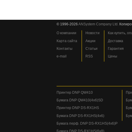
© 1996-2026
ANSystem Company Ltd.
Копиро
О компании
Новости
Как купить, о
Карта сайта
Акции
Доставка
Контакты
Статьи
Гарантия
e-mail
RSS
Цены
Принтер DNP QW410
При
Бумага DNP QW410(4x6)SD
Бум
Принтер DNP DS-RX1HS
Бум
Бумага DNP DS-RX1HS(4x6)
Бум
Бумага перф. DNP DS-RX1HS(4x6)P
Бумага DNP DS-RX1HS(6x8)