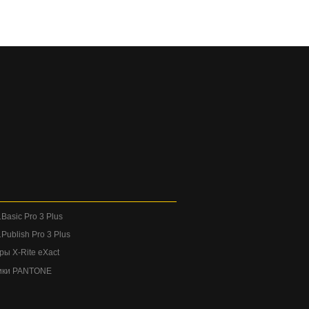
Basic Pro 3 Plus
Publish Pro 3 Plus
ы X-Rite eXact
ики PANTONE