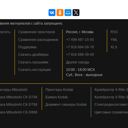
вание материалов с сайта запрещено.
платить
Сравнение принтеров
Россия, г. Москва
RSS
Сравнение расходников
+7 499 487-15-55
YML
Поддержка
+7 916 684-56-76
XLS
Скачать драйверы
+7 916 688-39-40
Скачать прошивки
Другие города
Скачать инструкции
10:00 - 18:00 МСК
Суб., Воск. - выходные
нтеры Mitsubishi
Принтеры Kodak
Калибратор X-Rite i1
ага Mitsubishi CK-D746
Бумага Kodak
Калибратор X-Rite i1
ага Mitsubishi CK-D768
Документ-сканеры Kodak
Спектроденситометр
ага Mitsubishi CK-D868
Цветовые справочн