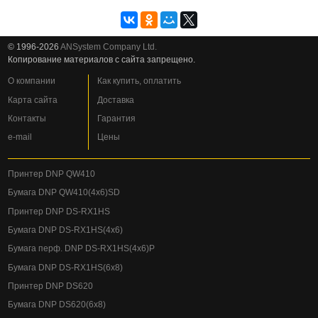
© 1996-2026
ANSystem Company Ltd.
Копирование материалов с сайта запрещено.
О компании
Как купить, оплатить
Карта сайта
Доставка
Контакты
Гарантия
e-mail
Цены
Принтер DNP QW410
Бумага DNP QW410(4x6)SD
Принтер DNP DS-RX1HS
Бумага DNP DS-RX1HS(4x6)
Бумага перф. DNP DS-RX1HS(4x6)P
Бумага DNP DS-RX1HS(6x8)
Принтер DNP DS620
Бумага DNP DS620(6x8)