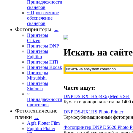
Принадлежности
сканеров
~ Программное
обеспечение
сканеров
Фотопринтеры
→
Принтеры
Citizen
Принтеры DNP
Искать на сайте
Принтеры
Fujifilm
Принтеры HiTi
Принтеры Kodak
Принтеры
Mitsubishi
Принтеры
Часто ищут:
Sinfonia
~
DNP DS-RX1HS (4x6) Media Set 
Принадлежности
Бумага и донорная лента на 1400 ф
принтеров
Фототехнические
DNP DS-RX1HS Photo Printer
пленки
Термосублимационный фотопринт
→
Agfa Plotter Film
Фотопринтер DNP DS620 Photo Pr
Fujifilm Plotter
Компактный скоростной термосу