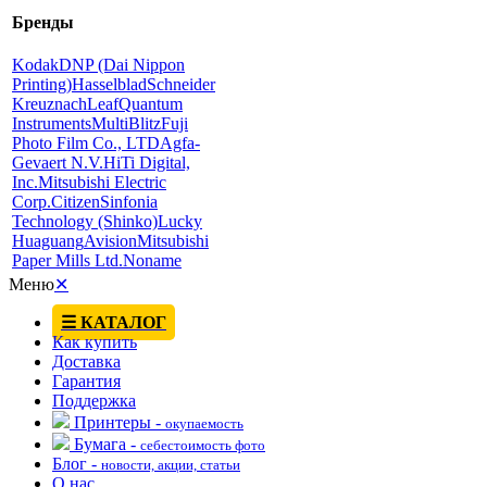
Бренды
Kodak
DNP (Dai Nippon
Printing)
Hasselblad
Schneider
Kreuznach
Leaf
Quantum
Instruments
MultiBlitz
Fuji
Photo Film Co., LTD
Agfa-
Gevaert N.V.
HiTi Digital,
Inc.
Mitsubishi Electric
Corp.
Citizen
Sinfonia
Technology (Shinko)
Lucky
Huaguang
Avision
Mitsubishi
Paper Mills Ltd.
Noname
Меню
✕
☰ КАТАЛОГ
Как купить
Доставка
Гарантия
Поддержка
Принтеры -
окупаемость
Бумага -
себестоимость фото
Блог -
новости, акции, статьи
О нас