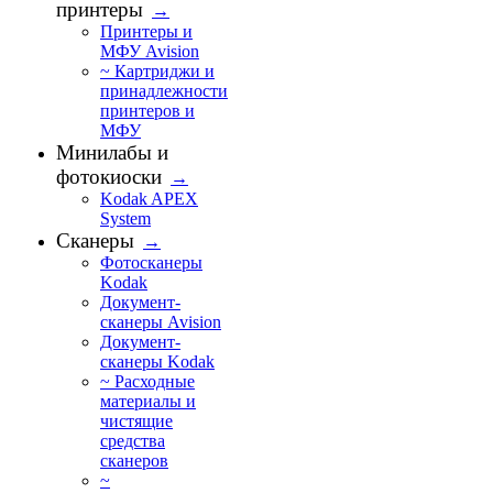
принтеры
→
Принтеры и
МФУ Avision
~ Картриджи и
принадлежности
принтеров и
МФУ
Минилабы и
фотокиоски
→
Kodak APEX
System
Сканеры
→
Фотосканеры
Kodak
Документ-
сканеры Avision
Документ-
сканеры Kodak
~ Расходные
материалы и
чистящие
средства
сканеров
~