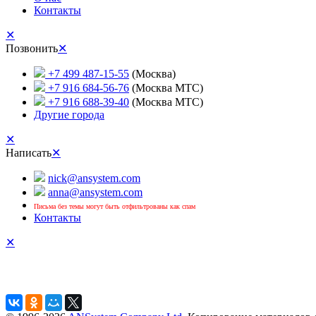
Контакты
✕
Позвонить
✕
+7 499 487-15-55
(Москва)
+7 916 684-56-76
(Москва МТС)
+7 916 688-39-40
(Москва МТС)
Другие города
✕
Написать
✕
nick@ansystem.com
anna@ansystem.com
Письма без темы могут быть отфильтрованы как спам
Контакты
✕