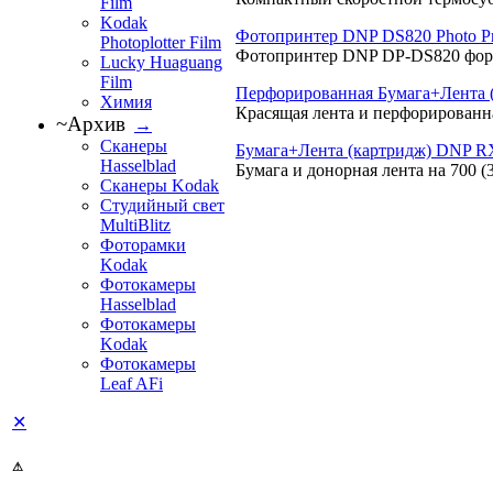
Film
Kodak
Фотопринтер DNP DS820 Photo Pr
Photoplotter Film
Фотопринтер DNP DP-DS820 форма
Lucky Huaguang
Film
Перфорированная Бумага+Лента 
Химия
Красящая лента и перфорированна
~Архив
→
Сканеры
Бумага+Лента (картридж) DNP R
Hasselblad
Бумага и донорная лента на 700 (3
Сканеры Kodak
Студийный свет
MultiBlitz
Фоторамки
Kodak
Фотокамеры
Hasselblad
Фотокамеры
Kodak
Фотокамеры
Leaf AFi
✕
⚠