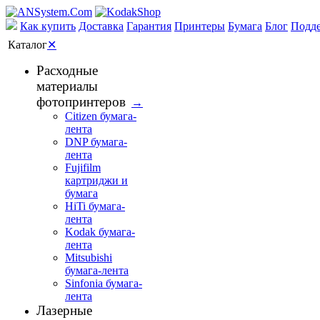
Как купить
Доставка
Гарантия
Принтеры
Бумага
Блог
Подд
Каталог
✕
Расходные
материалы
фотопринтеров
→
Citizen бумага-
лента
DNP бумага-
лента
Fujifilm
картриджи и
бумага
HiTi бумага-
лента
Kodak бумага-
лента
Mitsubishi
бумага-лента
Sinfonia бумага-
лента
Лазерные