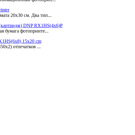
inter
та 20х30 см. Два тип...
(картридж) DNP RX1HS(4x6)P
я бумага фотопринте...
X1HS(6x8) 15x20 cm
50х2) отпечатков ...