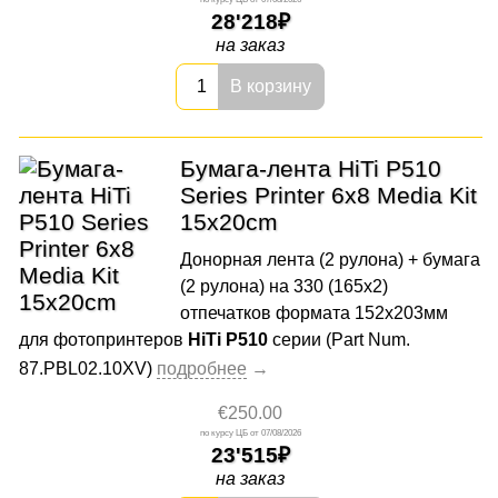
28'218
на заказ
В корзину
Бумага-лента HiTi P510
Series Printer 6x8 Media Kit
15x20cm
Донорная лента (2 рулона) + бумага
(2 рулона) на 330 (165х2)
отпечатков формата 152x203мм
для фотопринтеров
HiTi P510
серии (Part Num.
87.PBL02.10XV)
€250.00
07/08/2026
23'515
на заказ