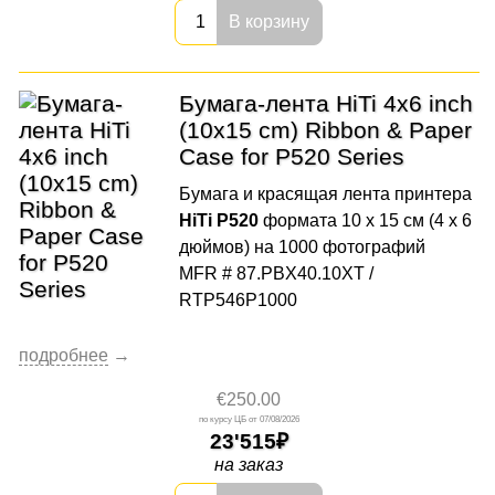
В корзину
Бумага-лента HiTi 4x6 inch
(10x15 cm) Ribbon & Paper
Case for P520 Series
Бумага и красящая лента принтера
HiTi P520
формата 10 x 15 см (4 x 6
дюймов) на 1000 фотографий
MFR # 87.PBX40.10XT /
RTP546P1000
€250.00
07/08/2026
23'515
на заказ