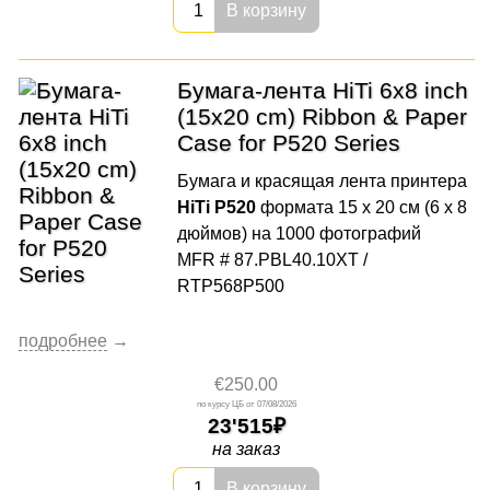
В корзину
Бумага-лента HiTi 6x8 inch
(15x20 cm) Ribbon & Paper
Case for P520 Series
Бумага и красящая лента принтера
HiTi P520
формата 15 x 20 см (6 x 8
дюймов) на 1000 фотографий
MFR # 87.PBL40.10XT /
RTP568P500
€250.00
07/08/2026
23'515
на заказ
В корзину