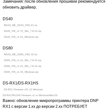
Замечания: после обновления прошивки рекомендуется
обновить драйвер.
DS40
READ_ME_DS40_FW1.61.txt
DS40_FW_v1.70_Win_7-8-10.zip
DS40_FW_v1.61_Windows.zip
DS80
READ_ME_DS80_FW1.30.txt
DS80_FW_v1.42_Win_7-8-10.zip
DS80_FW_v1.41_Win_7-8-10.zip
DS80_FW_v1.30_Windows.zip
DS-RX1/DS-RX1HS
DS-RX1 Firmware v01.10 Windows
DS-RX1/RX1HS Firmware v2.xx Windows/MacOS
Важно: обновление микропрограммы принтера DNP
RX1 с версии 1.хх до версии 2.хх ПОТРЕБУЕТ