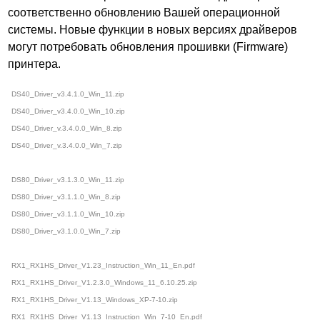
соответственно обновлению Вашей операционной
системы. Новые функции в новых версиях драйверов
могут потребовать обновления прошивки (Firmware)
принтера.
DS40_Driver_v3.4.1.0_Win_11.zip
DS40_Driver_v3.4.0.0_Win_10.zip
DS40_Driver_v.3.4.0.0_Win_8.zip
DS40_Driver_v.3.4.0.0_Win_7.zip
DS80_Driver_v3.1.3.0_Win_11.zip
DS80_Driver_v3.1.1.0_Win_8.zip
DS80_Driver_v3.1.1.0_Win_10.zip
DS80_Driver_v3.1.0.0_Win_7.zip
RX1_RX1HS_Driver_V1.23_Instruction_Win_11_En.pdf
RX1_RX1HS_Driver_V1.2.3.0_Windows_11_6.10.25.zip
RX1_RX1HS_Driver_V1.13_Windows_XP-7-10.zip
RX1_RX1HS_Driver_V1.13_Instruction_Win_7-10_En.pdf