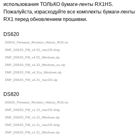
использования ТОЛЬКО бумаги-ленты RX1HS.
Пожалуйста, израсходуйте все комплекты бумаги-ленты
RX1 перед обновлением прошивки.
DS620
DS620_Firmware_Revision_History_RUS.txt
DNP_DS620_FW_v4.52_macOS.dmg
DNP_DS620_FW_v4.52_Windows.zip
DNP_DS620_FW_v4.33_Windows_eu.zip
DNP_DS620_FW_v4.31a_Windows.zip
DNP_DS620_FW_v4.31_macOS.zip
DS820
DS820_Firmware_Revision_History_RUS.txt
DNP_DS820_FW_v1.22_macOS.dmg
DNP_DS820_FW_v1.22_Windows.zip
DNP_DS820_FW_v1.21_macOS.dmg
DNP_DS820_FW_v1.21_Windows.zip