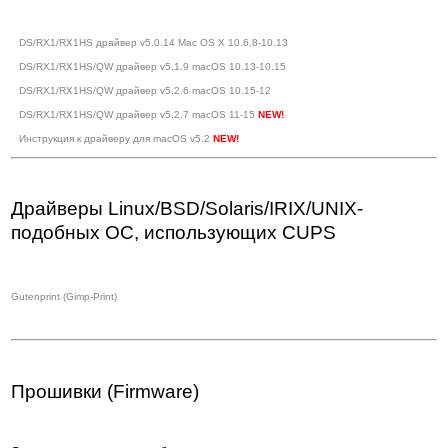
DS/RX1/RX1HS драйвер v5.0.14 Mac OS X 10.6.8-10.13
DS/RX1/RX1HS/QW драйвер v5.1.9 macOS 10.13-10.15
DS/RX1/RX1HS/QW драйвер v5.2.6 macOS 10.15-12
DS/RX1/RX1HS/QW драйвер v5.2.7 macOS 11-15
Инструкция к драйверу для macOS v5.2
Драйверы Linux/BSD/Solaris/IRIX/UNIX-
подобных ОС, использующих CUPS
Gutenprint (Gimp-Print)
Прошивки (Firmware)