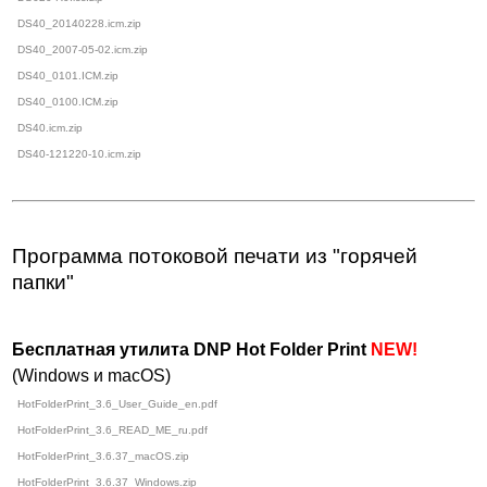
DS40_20140228.icm.zip
DS40_2007-05-02.icm.zip
DS40_0101.ICM.zip
DS40_0100.ICM.zip
DS40.icm.zip
DS40-121220-10.icm.zip
Программа потоковой печати из "горячей
папки"
Бесплатная утилита DNP Hot Folder Print
(Windows и macOS)
HotFolderPrint_3.6_User_Guide_en.pdf
HotFolderPrint_3.6_READ_ME_ru.pdf
HotFolderPrint_3.6.37_macOS.zip
HotFolderPrint_3.6.37_Windows.zip