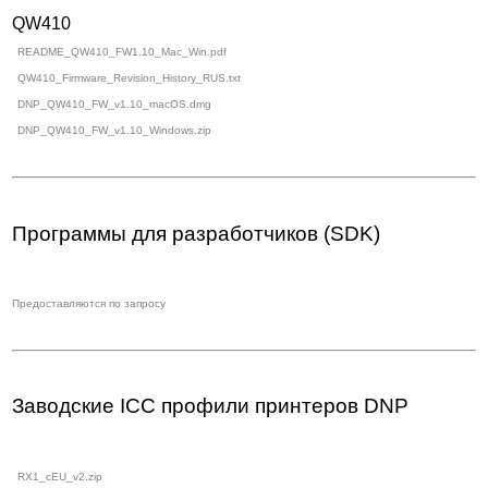
QW410
README_QW410_FW1.10_Mac_Win.pdf
QW410_Firmware_Revision_History_RUS.txt
DNP_QW410_FW_v1.10_macOS.dmg
DNP_QW410_FW_v1.10_Windows.zip
Программы для разработчиков (SDK)
Предоставляются по запросу
Заводские ICC профили принтеров DNP
RX1_cEU_v2.zip