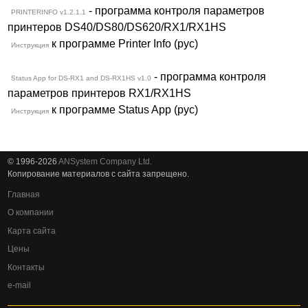
- программа контроля параметров
PRINTERINFO v1.2.1.1
принтеров DS40/DS80/DS620/RX1/RX1HS
к программе Printer Info (рус)
Инструкция
- программа контроля
Status App for DS-RX1 and DS-RX1HS v1.0
параметров принтеров RX1/RX1HS
к программе Status App (рус)
Инструкция
© 1996-2026
ANSystem Company Ltd.
Копирование материалов с сайта запрещено.
Главная
О компании
Карта сайта
Цены
Контакты
e-mail