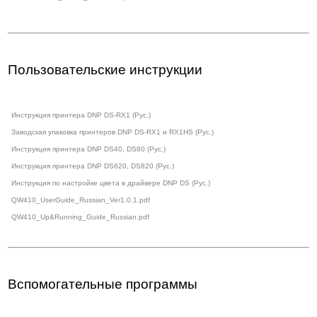
Пользовательские инструкции
Инструкция принтера DNP DS-RX1 (Рус.)
Заводская упаковка принтеров DNP DS-RX1 и RX1HS (Рус.)
Инструкция принтера DNP DS40, DS80 (Рус.)
Инструкция принтера DNP DS620, DS820 (Рус.)
Инструкция по настройке цвета в драйвере DNP DS (Рус.)
QW410_UserGuide_Russian_Ver1.0.1.pdf
QW410_Up&Running_Guide_Russian.pdf
Вспомогательные программы