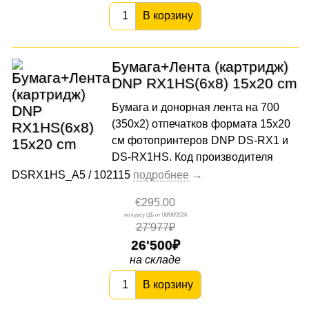
В корзину
Бумага+Лента (картридж)
DNP RX1HS(6x8) 15x20 cm
Бумага и донорная лента на 700
(350х2) отпечатков формата 15x20
cм фотопринтеров DNP DS-RX1 и
DS-RX1HS. Код производителя
DSRX1HS_A5 / 102115
€295.00
08/08/2026
27'977₽
26'500
на складе
В корзину