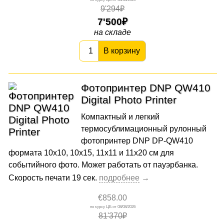
9'294₽
7'500
на складе
В корзину
Фотопринтер DNP QW410
Digital Photo Printer
Компактный и легкий
термосублимационный рулонный
фотопринтер DNP DP-QW410
формата 10х10, 10х15, 11x11 и 11х20 см для
событийного фото. Может работать от пауэрбанка.
Скорость печати 19 сек.
€858.00
08/08/2026
81'370₽