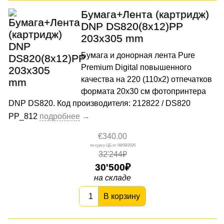
Бумага+Лента (картридж)
DNP DS820(8x12)PP
203x305 mm
Бумага и донорная лента Pure
Premium Digital повышенного
качества на 220 (110х2) отпечатков
формата 20x30 cм фотопринтера
DNP DS820. Код производителя: 212822 / DS820
PP_812
€340.00
08/08/2026
32'244₽
30'500
на складе
В корзину