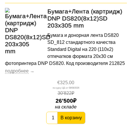
Бумага+Лента (картридж)
DNP DS820(8x12)SD
203x305 mm
Бумага и донорная лента DS820
SD_812 стандартного качества
Standard Digital на 220 (110х2)
отпечатков формата 20x30 cм
фотопринтера DNP DS820. Код производителя 212825
€325.00
08/08/2026
30'822₽
26'500
на складе
В корзину