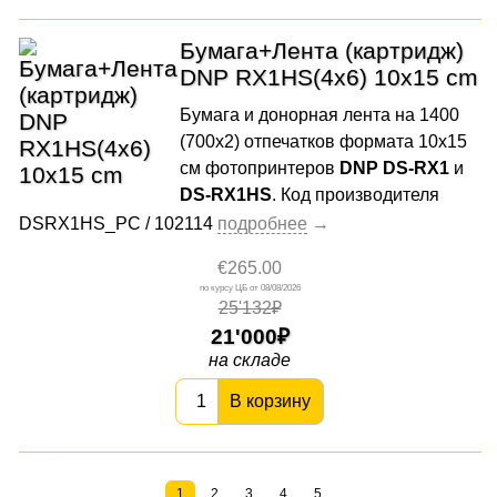
Бумага+Лента (картридж)
DNP RX1HS(4x6) 10x15 cm
Бумага и донорная лента на 1400
(700х2) отпечатков формата 10x15
cм фотопринтеров
DNP DS-RX1
и
DS-RX1HS
. Код производителя
DSRX1HS_PC / 102114
€265.00
08/08/2026
25'132₽
21'000
на складе
В корзину
1
2
3
4
5