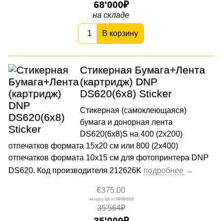
68'000
на складе
В корзину
Стикерная Бумага+Лента
(картридж) DNP
DS620(6x8) Sticker
Стикерная (самоклеющаяся)
бумага и донорная лента
DS620(6x8)S на 400 (2х200)
отпечатков формата 15x20 см или 800 (2х400)
отпечатков формата 10x15 см для фотопринтера DNP
DS620. Код производителя 212626K
€375.00
08/08/2026
35'564₽
35'000