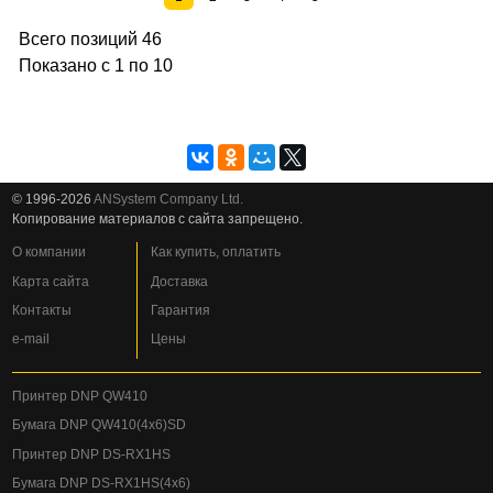
Всего позиций 46
Показано с 1 по 10
© 1996-2026
ANSystem Company Ltd.
Копирование материалов с сайта запрещено.
О компании
Как купить, оплатить
Карта сайта
Доставка
Контакты
Гарантия
e-mail
Цены
Принтер DNP QW410
Бумага DNP QW410(4x6)SD
Принтер DNP DS-RX1HS
Бумага DNP DS-RX1HS(4x6)