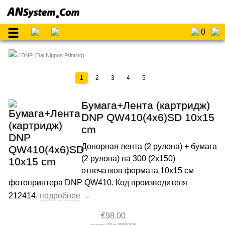
0
DNP (Dai Nippon Printing)
1
2
3
4
5
Бумага+Лента (картридж)
DNP QW410(4x6)SD 10x15
cm
Донорная лента (2 рулона) + бумага
(2 рулона) на 300 (2x150)
отпечатков формата 10x15 см
фотопринтера DNP QW410. Код производителя
212414.
€98.00
08/08/2026