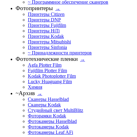
~ Программное обеспечение сканеров
Фотопринтеры
→
Принтеры Citizen
Принтеры DNP
Принтеры Fujifilm
Принтеры HiTi
Принтеры Kodak
Принтеры Mitsubishi
Принтеры Sinfonia
~ Принадлежности принтеров
Фототехнические пленки
→
Agfa Plotter Film
Fujifilm Plotter Film
Kodak Photoplotter Film
Lucky Huaguang Film
Химия
~Архив
→
Сканеры Hasselblad
Сканеры Kodak
Студийный свет MultiBlitz
Фоторамки Kodak
Фотокамеры Hasselblad
Фотокамеры Kodak
Фотокамеры Leaf AFi