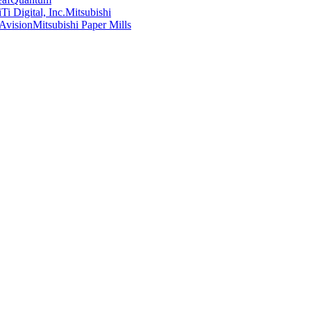
Ti Digital, Inc.
Mitsubishi
Avision
Mitsubishi Paper Mills