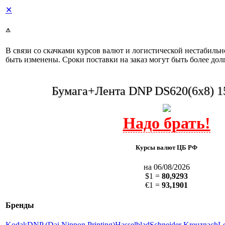
✕
⚠
В связи со скачками курсов валют и логистической нестабиль
быть изменены. Сроки поставки на заказ могут быть более дол
Бумага+Лента DNP DS620(6x8) 
Курсы валют ЦБ РФ
на 06/08/2026
$1 =
80,9293
€1 =
93,1901
Бренды
Kodak
DNP (Dai Nippon Printing)
Hasselblad
Schneider Kreuznach
L