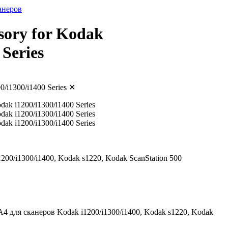
анеров
sory for Kodak
 Series
0/i1300/i1400 Series
✕
00/i1300/i1400, Kodak s1220, Kodak ScanStation 500
для сканеров Kodak i1200/i1300/i1400, Kodak s1220, Kodak