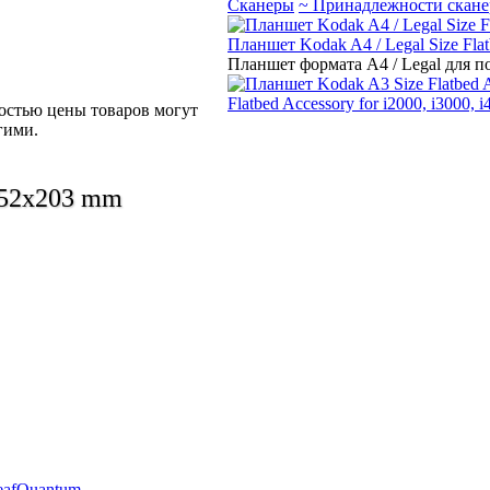
Сканеры
~ Принадлежности скане
Планшет Kodak A4 / Legal Size Flat
Планшет формата А4 / Legal для п
Flatbed Accessory for i2000, i3000, 
ностью цены товаров могут
гими.
152x203 mm
eaf
Quantum