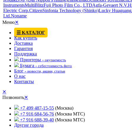
Instruments
MultiBlitz
Fuji Photo Film Co., LTD
Agfa-Gevaert N.V.
Hi
Electric Corp.
Citizen
Sinfonia Technology (Shinko)
Lucky Huaguang
Ltd.
Noname
Меню
✕
☰ КАТАЛОГ
Как купить
Доставка
Гарантия
Поддержка
Принтеры -
окупаемость
Бумага -
себестоимость фото
Блог -
новости, акции, статьи
О нас
Контакты
✕
Позвонить
✕
+7 499 487-15-55
(Москва)
+7 916 684-56-76
(Москва МТС)
+7 916 688-39-40
(Москва МТС)
Другие города