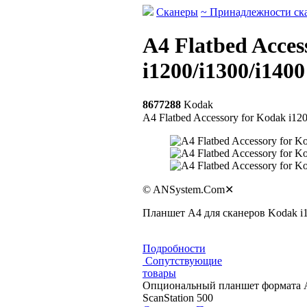
Сканеры
~ Принадлежности ск
A4 Flatbed Acces
i1200/i1300/i1400
8677288
Kodak
A4 Flatbed Accessory for Kodak i120
© ANSystem.Com
✕
Планшет А4 для сканеров Kodak i12
Подробности
Сопутствующие
товары
Опциональный планшет формата А4 
ScanStation 500