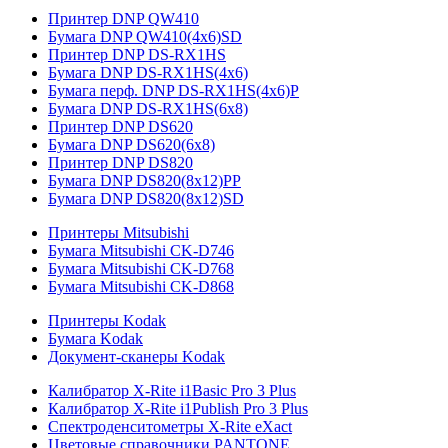
Принтер DNP QW410
Бумага DNP QW410(4x6)SD
Принтер DNP DS-RX1HS
Бумага DNP DS-RX1HS(4x6)
Бумага перф. DNP DS-RX1HS(4x6)P
Бумага DNP DS-RX1HS(6x8)
Принтер DNP DS620
Бумага DNP DS620(6x8)
Принтер DNP DS820
Бумага DNP DS820(8x12)PP
Бумага DNP DS820(8x12)SD
Принтеры Mitsubishi
Бумага Mitsubishi CK-D746
Бумага Mitsubishi CK-D768
Бумага Mitsubishi CK-D868
Принтеры Kodak
Бумага Kodak
Документ-сканеры Kodak
Калибратор X-Rite i1Basic Pro 3 Plus
Калибратор X-Rite i1Publish Pro 3 Plus
Спектроденситометры X-Rite eXact
Цветовые справочники PANTONE