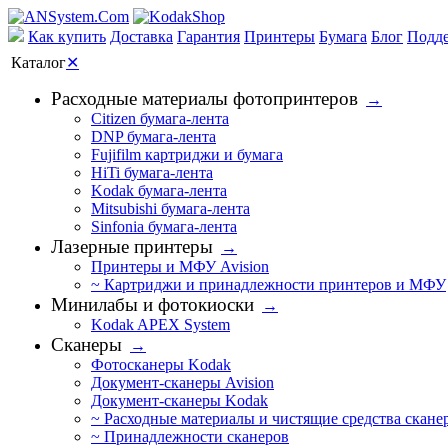
Как купить
Доставка
Гарантия
Принтеры
Бумага
Блог
Подд
Каталог
✕
Расходные материалы фотопринтеров
→
Citizen бумага-лента
DNP бумага-лента
Fujifilm картриджи и бумага
HiTi бумага-лента
Kodak бумага-лента
Mitsubishi бумага-лента
Sinfonia бумага-лента
Лазерные принтеры
→
Принтеры и МФУ Avision
~ Картриджи и принадлежности принтеров и МФУ
Минилабы и фотокиоски
→
Kodak APEX System
Сканеры
→
Фотосканеры Kodak
Документ-сканеры Avision
Документ-сканеры Kodak
~ Расходные материалы и чистящие средства скане
~ Принадлежности сканеров