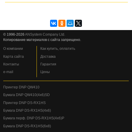
© 1996-2026
ANSystem Company Ltd.
Копирование материалов с сайта запрещено.
О компании
Как купить, оплатить
Карта сайта
Доставка
Контакты
Гарантия
e-mail
Цены
Принтер DNP QW410
Бумага DNP QW410(4x6)SD
Принтер DNP DS-RX1HS
Бумага DNP DS-RX1HS(4x6)
Бумага перф. DNP DS-RX1HS(4x6)P
Бумага DNP DS-RX1HS(6x8)