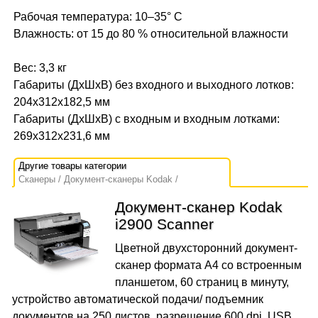
Рабочая температура: 10–35° C
Влажность: от 15 до 80 % относительной влажности
Вес: 3,3 кг
Габариты (ДхШхВ) без входного и выходного лотков:
204х312х182,5 мм
Габариты (ДхШхВ) с входным и входным лотками:
269х312х231,6 мм
Сканеры
Документ-сканеры Kodak
Документ-сканер Kodak
i2900 Scanner
Цветной двухсторонний документ-
сканер формата A4 со встроенным
планшетом, 60 страниц в минуту,
устройство автоматической подачи/ подъемник
документов на 250 листов, разрешение 600 dpi, USB