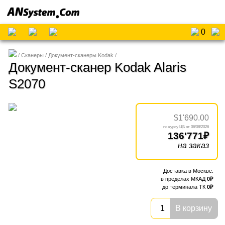
0
Сканеры
Документ-сканеры Kodak
Документ-сканер Kodak Alaris
S2070
$1'690.00
06/08/2026
136'771
на заказ
0
0
В корзину