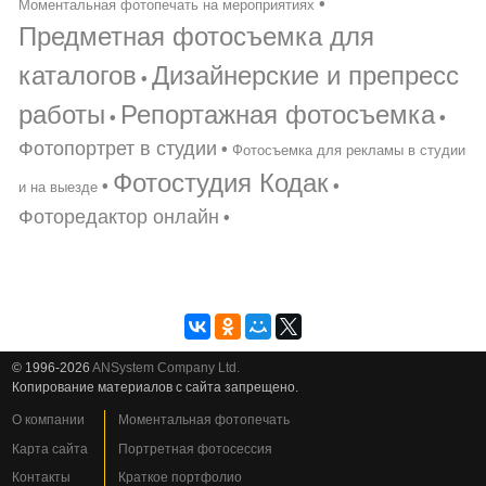
•
Моментальная фотопечать на мероприятиях
Предметная фотосъемка для
каталогов
Дизайнерские и препресс
•
работы
Репортажная фотосъемка
•
•
Фотопортрет в студии
•
Фотосъемка для рекламы в студии
Фотостудия Кодак
•
•
и на выезде
Фоторедактор онлайн
•
© 1996-2026
ANSystem Company Ltd.
Копирование материалов с сайта запрещено.
О компании
Моментальная фотопечать
Карта сайта
Портретная фотосессия
Контакты
Краткое портфолио