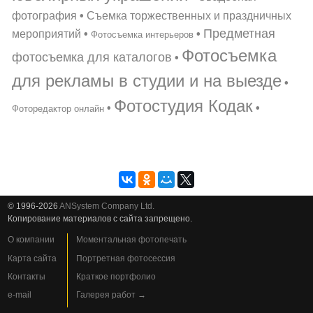
фотография
•
Съемка торжественных и праздничных
Предметная
мероприятий
•
•
Фотосъемка интерьеров
Фотосъемка
фотосъемка для каталогов
•
для рекламы в студии и на выезде
•
Фотостудия Кодак
•
•
Фоторедактор онлайн
© 1996-2026
ANSystem Company Ltd.
Копирование материалов с сайта запрещено.
О компании
Моментальная фотопечать
Карта сайта
Портретная фотосессия
Контакты
Краткое портфолио
e-mail
Галерея работ →