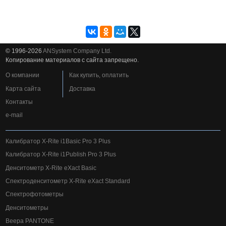
© 1996-2026
ANSystem Company Ltd.
Копирование материалов с сайта запрещено.
О компании
Как купить, оплатить
Карта сайта
Доставка
Контакты
e-mail
Калибратор X-Rite i1Basic Pro 3 Plus
Калибратор X-Rite i1Publish Pro 3 Plus
Денситометр X-Rite eXact Basic
Спектроденситометр X-Rite eXact Standard
Спектрофотометры
Денситометры
Веера PANTONE