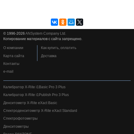
© 1996-2026
ANSystem Company Ltd.
Копирование материалов с сайта запрещено.
О компании
Как купить, оплатить
Карта сайта
Доставка
Контакты
e-mail
Калибратор X-Rite i1Basic Pro 3 Plus
Калибратор X-Rite i1Publish Pro 3 Plus
Денситометр X-Rite eXact Basic
Спектроденситометр X-Rite eXact Standard
Спектрофотометры
Денситометры