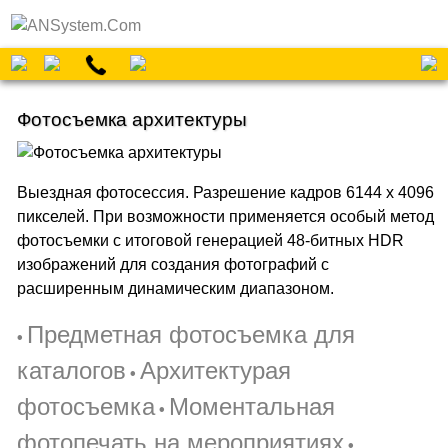
Фотосъемка архитектуры
Выездная фотосессия. Разрешение кадров 6144 x 4096
пикселей. При возможности применяется особый метод
фотосъемки с итоговой генерацией 48-битных HDR
изображений для создания фотографий с
расширенным динамическим диапазоном.
Предметная фотосъемка для
•
каталогов
Архитектурая
•
фотосъемка
Моментальная
•
фотопечать на мероприятиях
•