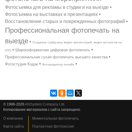
Фотосъемка для рекламы в студии и на выезде
•
Фотосъемка на выставках и презентациях
•
Восстановление старых и поврежденных фотографий
•
Профессиональная фотопечать на
выезде
•
Создание слайд-шоу, видео презентаций, видео каталогов на
•
•
Широкоформатная цифровая фотопечать
DVD
•
Профессиональная сухая фотопечать высшего качества
•
•
Фотостудия Кодак
Фоторедактор онлайн
© 1996-2026
ANSystem Company Ltd.
Копирование материалов с сайта запрещено.
О компании
Моментальная фотопечать
Карта сайта
Портретная фотосессия