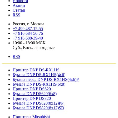
Новости
Акции
Статьи
RSS
Россия, г. Москва
+7 499 487-15-55
+7 916 684-56-76
+7 916 688-39-40
10:00 - 18:00 МСК
Суб., Воск. - выходные
RSS
Принтер DNP DS-RX1HS
Бумага DNP DS-RX1HS(4x6)
Бумага перф. DNP DS-RX1HS(4x6)P
Бумага DNP DS-RX1HS(6x8)
Принтер DNP DS620
Бумага DNP DS620(6x8)
Принтер DNP DS820
Бумага DNP DS820(8x12)PP
Бумага DNP DS820(8x12)SD
Принтеры Mitsubishi