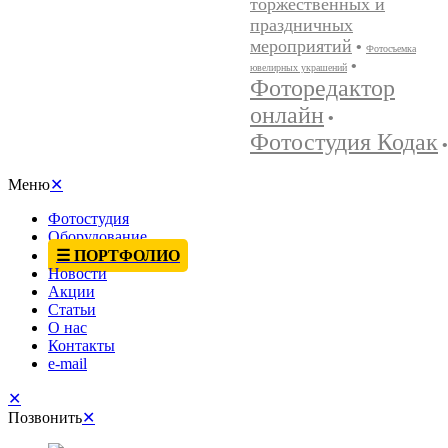
торжественных и
праздничных
мероприятий
•
Фотосъемка
•
ювелирных украшений
Фоторедактор
онлайн
•
Фотостудия Кодак
•
Меню
✕
Фотостудия
Оборудование
☰ ПОРТФОЛИО
Новости
Акции
Статьи
О нас
Контакты
e-mail
✕
Позвонить
✕