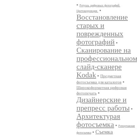
•
Ретушь цифровых фотографий.
•
Цветокоррекция.
Восстановление
старых и
поврежденных
фотографий
•
Сканирование на
профессионально
слайд-сканере
Kodak
•
Предметная
•
фотосъемка для каталогов
Широкоформатная цифровая
•
фотопечать
Дизайнерские и
препресс работы
•
Архитектурая
фотосъемка
•
Репортажная
Съемка
•
фотосъемка