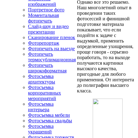
Однако все это решаемо.
изображений
Наш многолетний опыт в
Портретное фото
проведении таких
Моментальная
фотосессий и финишной
фотопечать
подготовке материала
Слайд-шоу и видео
показывает, что если
презентации
подойти к задаче с
Сканирование пленок
выдумкой, применить
Фоторепортаж
определенные ухищрения,
Фотопечать на выезде
проще говоря - серьезно
Фотопечать
поработать, то на выходе
термосублимационная
получаются картинки
Фотопечать
высокого качества,
широкоформатная
пригодные для любого
Фотосъемка
применения. От интернета
архитектуры
до полиграфии высшего
Фотосъемка
класса.
корпоративных
мероприятий
Фотосъемка
интерьера
Фотосъемка мебели
Фотосъемка свадьбы
Фотосъемка
украшений
Фотосъемка торжеств